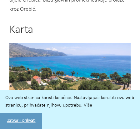
dijelu Orebića, blizu glavnih prometnica koje prolaze
kroz Orebić.
Karta
Ova web stranica koristi kolačiće. Nastavljajući koristiti ovu web
stranicu, prihvaćate njihovu upotrebu.
Više
Zatvori i prihvati
Kliknite poveznicu “Upute” za detaljne