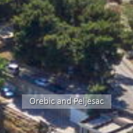
Orebic and Peljesac