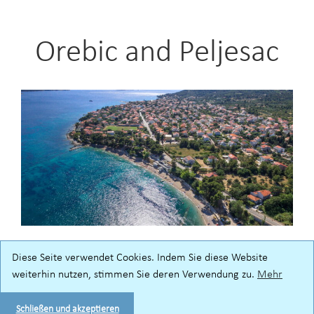
Orebic and Peljesac
Ein Ort am Meer für einen erholsamen Urlaub –
Diese Seite verwendet Cookies. Indem Sie diese Website
weiterhin nutzen, stimmen Sie deren Verwendung zu.
Mehr
willkommen in Orebic, einem beliebten Ferienort auf
der Halbinsel Peljesac! Genießen Sie das Schwimmen
Schließen und akzeptieren